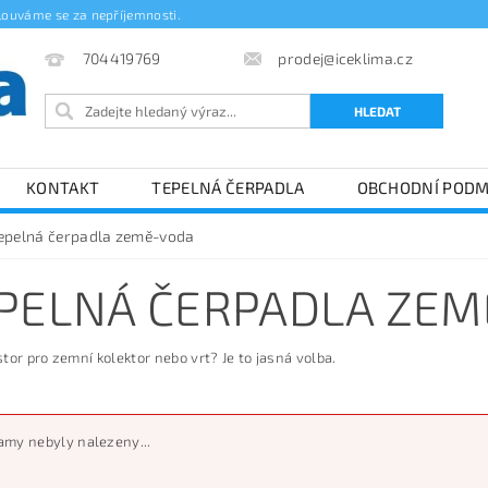
louváme se za nepříjemnosti.
prodej@iceklima.cz
704419769
KONTAKT
TEPELNÁ ČERPADLA
OBCHODNÍ PODM
epelná čerpadla země-voda
PELNÁ ČERPADLA ZE
tor pro zemní kolektor nebo vrt? Je to jasná volba.
my nebyly nalezeny...