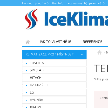
Na webu probíhá údržba, informace nemusí být pravdivé. Om
JAK TO VLASTNĚ JE
REFERENCE
T
KLIMATIZACE PRO 1 MÍSTNOST
TOSHIBA
TE
SINCLAIR
HITACHI
Máte pros
DZ DRAŽICE
LG
Zázna
HYUNDAI
XIAOMI