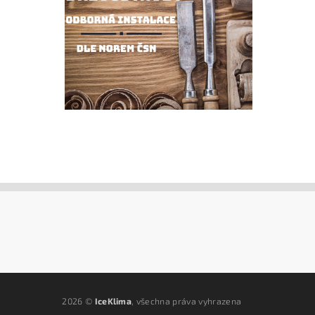
2026 ©
IceKlima
, všechna práva vyhrazena