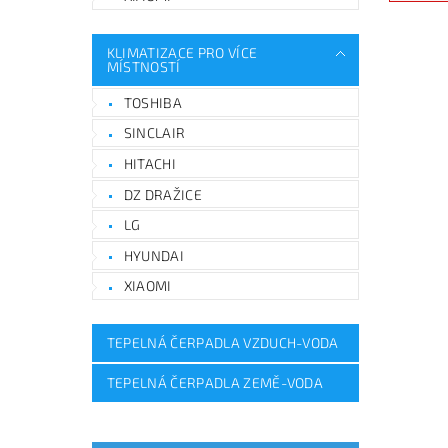
KLIMATIZACE PRO VÍCE
MÍSTNOSTÍ
TOSHIBA
SINCLAIR
HITACHI
DZ DRAŽICE
LG
HYUNDAI
XIAOMI
TEPELNÁ ČERPADLA VZDUCH-VODA
TEPELNÁ ČERPADLA ZEMĚ-VODA