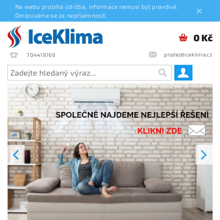
Na webu probíhá údržba, informace nemusí být pravdivé.
Omlouváme se za nepříjemnosti.
0 Kč
prodej@iceklima.cz
704419769