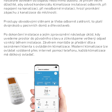
následně odveden do odpadu nebo mimo budovu. Je přitom velmi
důležité, aby odvod kondenzátu klimatizace instaloval odborník, při
napojení na kanalizaci, při neodborné instalaci, hrozí pronikání
zápachu z kanalizace do místnosti.
Prostupy obvodovými stěnami je třeba odborně zatěsnit, to platí
dvojnásob u pasivních domů a dřevostaveb.
Po dokončení instalace a jejím zprovoznění následuje úklid, kdy
uvedeme prostor do původního stavu a zlikvidujeme veškerý odpad
vzniklý během instalace. Závěrem montáže je předání díla a
seznámení klienta s ovládáním klimatizace. Moderní klimatizace lze
ovládat vzdáleně přes internet pomocí telefonu, každá klimatizace
má dálkový ovladač.