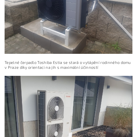
Tepelné čerpadlo Toshiba Estia se stará o vytápění rodinného domu
v Praze díky orientaci na jih s maximální účinností