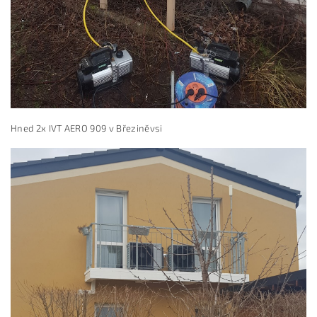
Hned 2x IVT AERO 909 v Březiněvsi