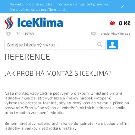
Na webu probíhá údržba, informace nemusí být pravdivé.
Omlouváme se za nepříjemnosti.
0 Kč
prodej@iceklima.cz
704419769
REFERENCE
JAK PROBÍHÁ MONTÁŽ S ICEKLIMA?
Naše montáž vždy začíná pečlivým projektem. Umístěné vnitřní
jednotky musí zajistit vychlazení (někdy naopak vytopení)
vybraného prostoru. Ideálně, aby studený vzduch nevanul přímo na
obyvatele. Stanoví se výkon a umístění vnitřních jednotek a podle
toho i vhodná venkovní jednotka.
Během návštěvy našeho technika se dohodnete, kam budou vnitřní
jednotky a venkovní jednotka umístěny.