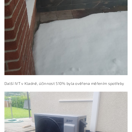
Další IVT v Kladně, účinnost 510% byla ověřena měřením spotřeby