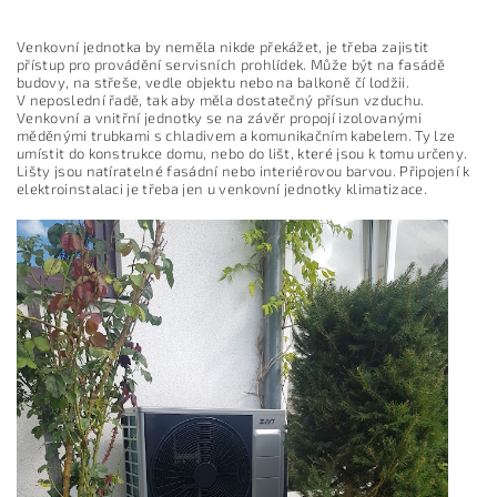
Venkovní jednotka by neměla nikde překážet, je třeba zajistit
přístup pro provádění servisních prohlídek. Může být na fasádě
budovy, na střeše, vedle objektu nebo na balkoně čí lodžii.
V neposlední řadě, tak aby měla dostatečný přísun vzduchu.
Venkovní a vnitřní jednotky se na závěr propojí izolovanými
měděnými trubkami s chladivem a komunikačním kabelem. Ty lze
umístit do konstrukce domu, nebo do lišt, které jsou k tomu určeny.
Lišty jsou natíratelné fasádní nebo interiérovou barvou. Připojení k
elektroinstalaci je třeba jen u venkovní jednotky klimatizace.