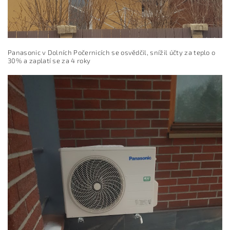
Panasonic v Dolních Počernicích se osvědčil, snížil účty za teplo o
30% a zaplatí se za 4 roky