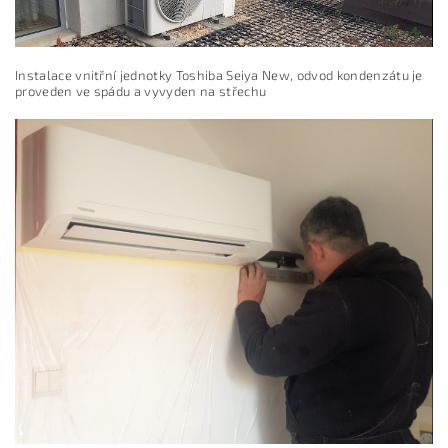
Instalace vnitřní jednotky Toshiba Seiya New, odvod kondenzátu je
proveden ve spádu a vyvyden na střechu