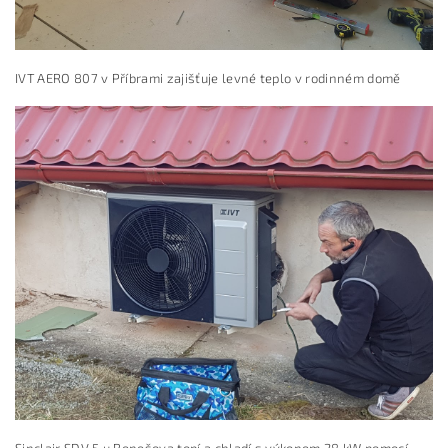
IVT AERO 807 v Příbrami zajišťuje levné teplo v rodinném domě
Sinclair SDV 5 u Benešova topí a chladí s výkonem 28 kW pomocí