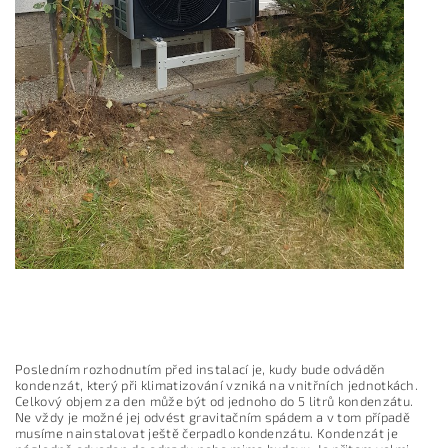
Posledním rozhodnutím před instalací je, kudy bude odváděn
kondenzát, který při klimatizování vzniká na vnitřních jednotkách.
Celkový objem za den může být od jednoho do 5 litrů kondenzátu.
Ne vždy je možné jej odvést gravitačním spádem a v tom případě
musíme nainstalovat ještě čerpadlo kondenzátu. Kondenzát je